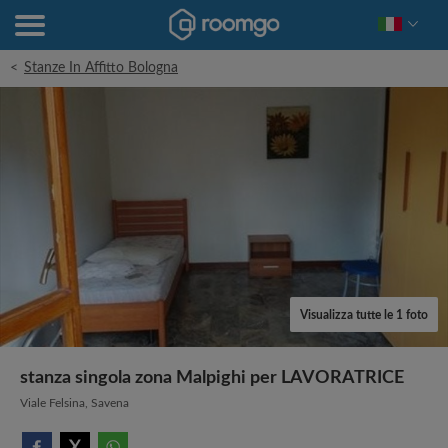
<
Stanze In Affitto Bologna
Visualizza tutte le 1 foto
stanza singola zona Malpighi per LAVORATRICE
Viale Felsina, Savena