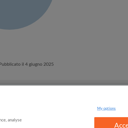
Pubblicato il 4 giugno 2025
 le Condizioni
Politica sulla Privacy
My options
ce, analyse
Acce