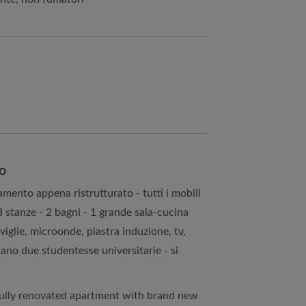
to
amento appena ristrutturato - tutti i mobili
3 stanze - 2 bagni - 1 grande sala-cucina
oviglie, microonde, piastra induzione, tv,
ano due studentesse universitarie - si
 fully renovated apartment with brand new