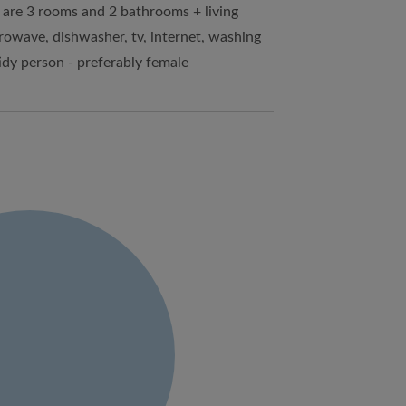
e are 3 rooms and 2 bathrooms + living
crowave, dishwasher, tv, internet, washing
idy person - preferably female