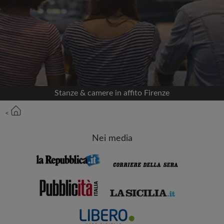
Accedi con Facebook
Non pubblicheremo mai nella tua cronologia
senza il tuo permesso
OPPURE
Stanze & camere in affito Firenze
Affitto max. al mese (€)
<
Nome
Nei media
Data di trasferimento