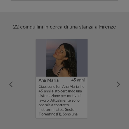
22 coinquilini in cerca di una stanza a Firenze
51 anni
Ana Maria
45 anni
 mi chiamo
Ciao, sono Ion Ana Maria, ho
o alla ricerca
45 anni e sto cercando una
a in un
sistemazione per motivi di
o condiviso in
lavoro. Attualmente sono
0. Se il mio
operaia a contratto
teressa,
indeterminato a Sesto
un messaggio o
Fiorentino (FI). Sono una
 ...
pers...