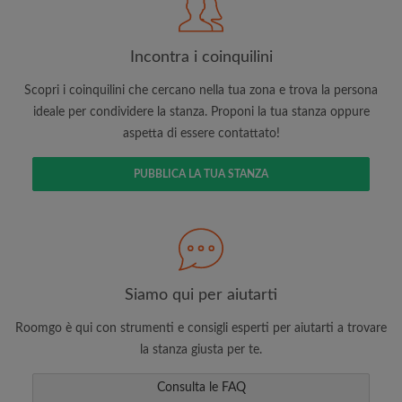
Incontra i coinquilini
Scopri i coinquilini che cercano nella tua zona e trova la persona
Cerca per ciò che è importante per te
ideale per condividere la stanza. Proponi la tua stanza oppure
Visualizza le stanze e i coinquilini
aspetta di essere contattato!
Salva le tue ricerche
PUBBLICA LA TUA STANZA
Ricevi aggiornamenti via email per gli ultimi
annunci di stanze
Effettua richieste di visite
Fai sapere ai coinquilini e ai proprietari
esattamente quello che stai cercando
Siamo qui per aiutarti
Roomgo è qui con strumenti e consigli esperti per aiutarti a trovare
la stanza giusta per te.
Consulta le FAQ