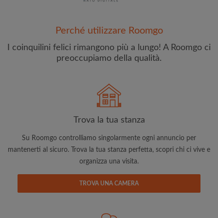
Perché utilizzare Roomgo
I coinquilini felici rimangono più a lungo! A Roomgo ci
preoccupiamo della qualità.
Indirizzo email
Password
Trova la tua stanza
Ho letto, compreso e accettato
Termini e le Condizioni
e
riconoscere il
Politica sulla Riservatezza
Su Roomgo controlliamo singolarmente ogni annuncio per
mantenerti al sicuro. Trova la tua stanza perfetta, scopri chi ci vive e
CREA PROFILO
organizza una visita.
Con l'adesione a Roomgo riceverai offerte esclusive e
TROVA UNA CAMERA
aggiornamenti via e-mail del tuo account