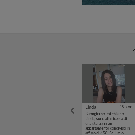
4 anni
Daniyar
19 anni
Linda
19 anni
, I'm a
Sono un studente di polito e
Buongiorno, mi chiamo
cerco una stanza libera
Linda, sono alla ricerca di
 will
subito, sono responsabile e
una stanza in un
ordinato...
appartamento condiviso in
affitto di 650. Se il mio