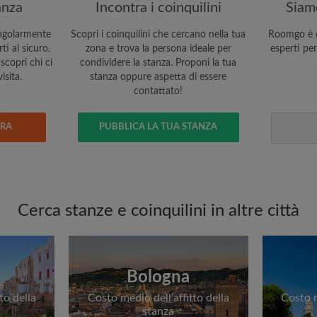
anza
Incontra i coinquilini
Siamo
ngolarmente
Scopri i coinquilini che cercano nella tua
Roomgo è q
i al sicuro.
zona e trova la persona ideale per
esperti per
scopri chi ci
condividere la stanza. Proponi la tua
isita.
stanza oppure aspetta di essere
contattato!
ERA
PUBBLICA LA TUA STANZA
Cerca stanze e coinquilini in altre città
Bologna
to della
Costo medio dell’affitto della
Costo m
stanza