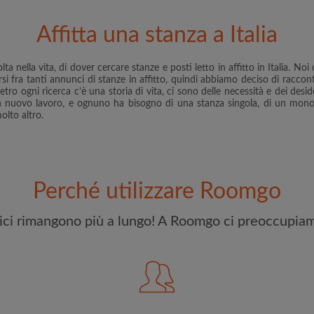
e stai cercando
Ho letto, compreso e acc
Affitta una stanza a Italia
riconoscere il
Politica sulla R
lta nella vita, di dover cercare stanze e posti letto in affitto in Italia.
CREA
arsi fra tanti annunci di stanze in affitto, quindi abbiamo deciso di racconta
tro ogni ricerca c’è una storia di vita, ci sono delle necessità e dei deside
n nuovo lavoro, e ognuno ha bisogno di una stanza singola, di un monolo
Con l'adesione a Roomgo ri
molto altro.
aggiornamenti via e-mail del
Perché utilizzare Roomgo
elici rimangono più a lungo! A Roomgo ci preoccupiam