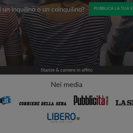
 un inquilino o un coinquilino?
PUBBLICA LA TUA 
Nome
 Facebook
Data di trasferimento
nella tua cronologia
 permesso
appartamento
viso
Stanze & camere in affito
mportante per te
Nei media
i coinquilini
ia email per gli ultimi
Indirizzo email
isite
ni e ai proprietari
Password