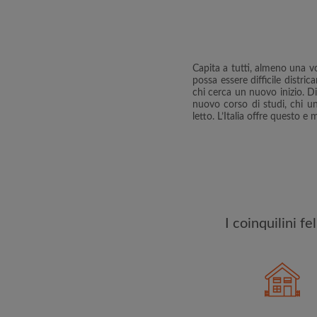
esattamente quello ch
Capita a tutti, almeno una vo
possa essere difficile distric
chi cerca un nuovo inizio. Die
nuovo corso di studi, chi u
letto. L’Italia offre questo e 
I coinquilini f