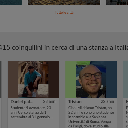
Tutte le città
415 coinquilini in cerca di una stanza a Itali
Daniel palma
23 anni
Tristan
22 anni
Studente/Lavoratore, 23
Ciao! Mi chiamo Tristan, ho
B
anni Cerco stanza da 1
22 anni e sono uno studente
M
settembre al 31 gennaio....
in scambio alla Sapienza
s
Università di Roma. Vengo
s
da Parigi, dove studio alla
c