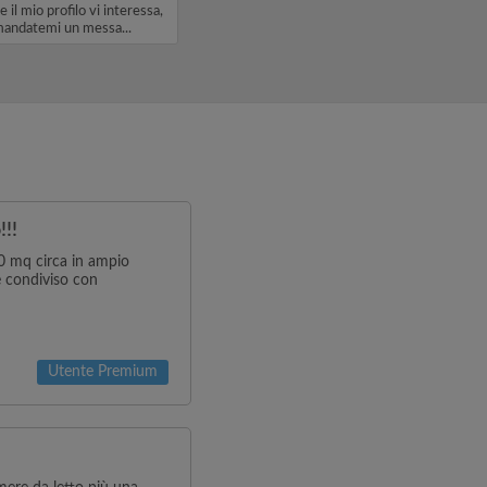
e il mio profilo vi interessa,
andatemi un messa...
!!!
20 mq circa in ampio
è condiviso con
Utente Premium