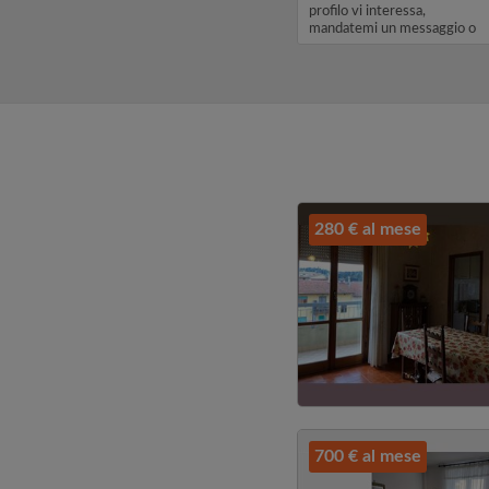
tober
profilo vi interessa,
7. I
mandatemi un messaggio o
un messaggio d...
280 € al mese
700 € al mese