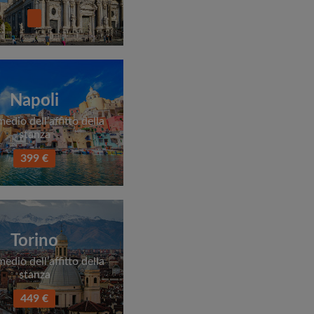
Napoli
edio dell’affitto della
stanza
399 €
Torino
edio dell’affitto della
stanza
449 €