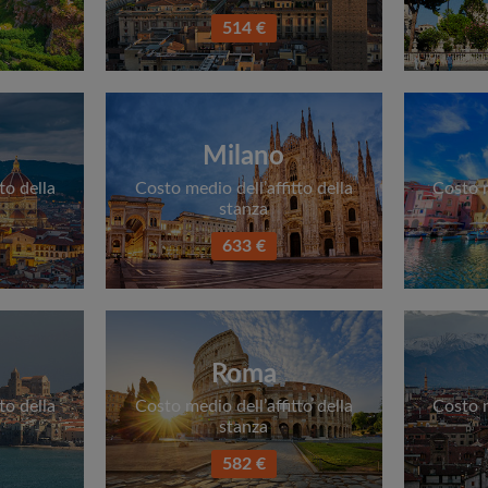
514 €
Milano
to della
Costo medio dell’affitto della
Costo m
stanza
633 €
Roma
to della
Costo medio dell’affitto della
Costo m
stanza
582 €