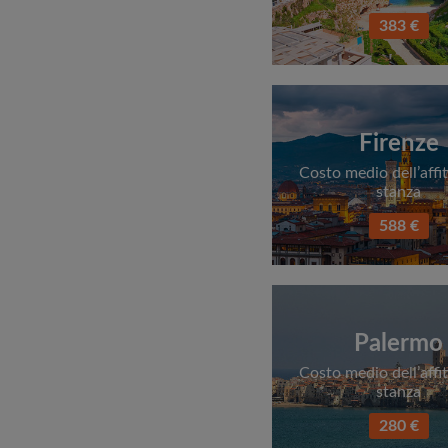
383 €
Firenze
Costo medio dell’affit
stanza
588 €
Palermo
Costo medio dell’affit
stanza
280 €