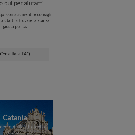
 qui per aiutarti
ui con strumenti e consigli
 aiutarti a trovare la stanza
giusta per te.
Consulta le FAQ
Catania
edio dell’affitto della
stanza