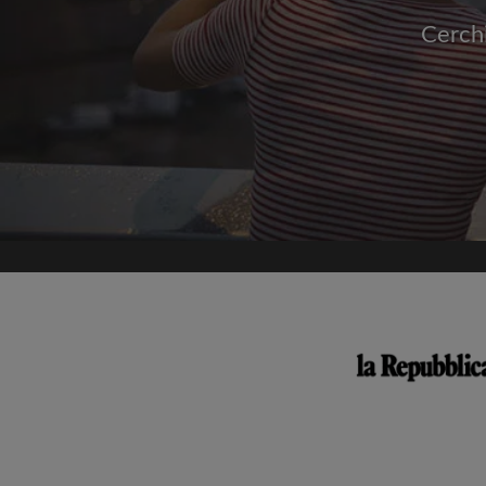
Cerchi
Accedi con
Non pubblicheremo mai 
senza il tuo
Trova il tuo 
condi
Cerca per ciò che è i
Visualizza le stanze e 
Salva le tue ricerche
Ricevi aggiornamenti v
annunci di stanze
Effettua richieste di v
Fai sapere ai coinquili