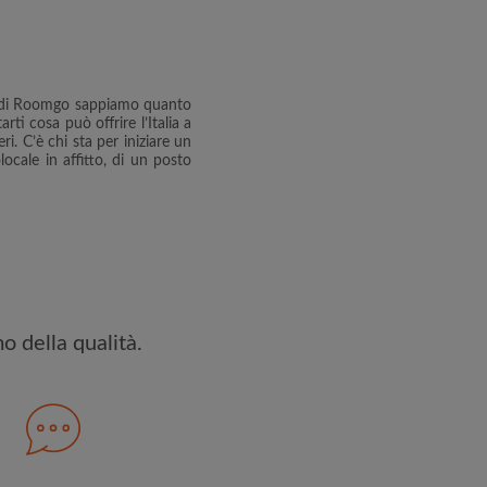
ettato
Termini e le Condizioni
e
iservatezza
 Noi di Roomgo sappiamo quanto
 PROFILO
rti cosa può offrire l’Italia a
ri. C’è chi sta per iniziare un
cale in affitto, di un posto
ceverai offerte esclusive e
 tuo account
o della qualità.