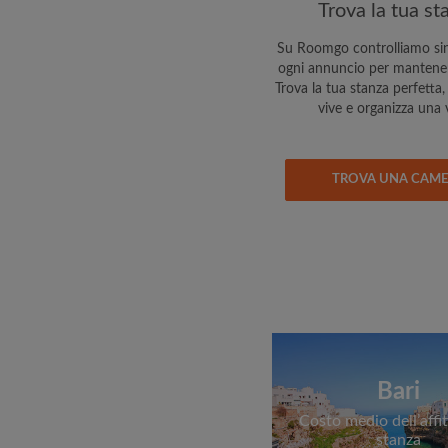
Trova la tua st
Su Roomgo controlliamo si
ogni annuncio per mantenert
Trova la tua stanza perfetta, 
vive e organizza una v
TROVA UNA CAM
Bari
Costo medio dell’affit
stanza