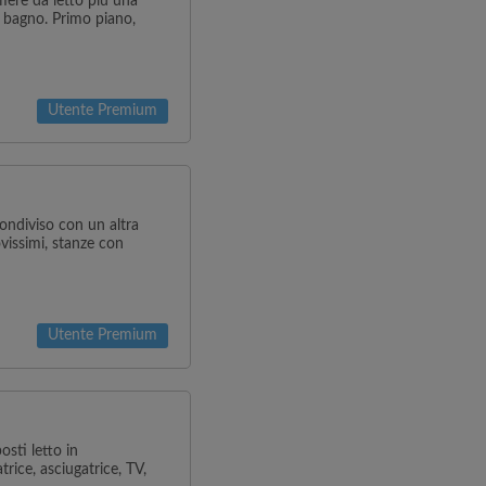
mere da letto più una
e bagno. Primo piano,
Utente Premium
ondiviso con un altra
vissimi, stanze con
Utente Premium
sti letto in
rice, asciugatrice, TV,