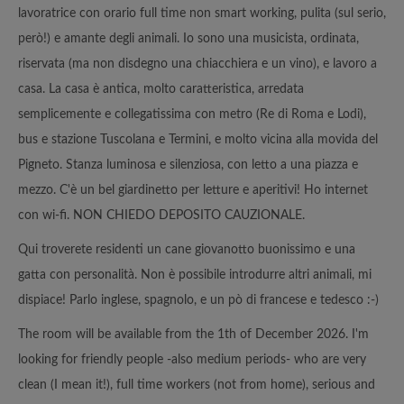
lavoratrice con orario full time non smart working, pulita (sul serio,
però!) e amante degli animali. Io sono una musicista, ordinata,
riservata (ma non disdegno una chiacchiera e un vino), e lavoro a
casa. La casa è antica, molto caratteristica, arredata
semplicemente e collegatissima con metro (Re di Roma e Lodi),
bus e stazione Tuscolana e Termini, e molto vicina alla movida del
Pigneto. Stanza luminosa e silenziosa, con letto a una piazza e
mezzo. C'è un bel giardinetto per letture e aperitivi! Ho internet
con wi-fi. NON CHIEDO DEPOSITO CAUZIONALE.
Qui troverete residenti un cane giovanotto buonissimo e una
gatta con personalità. Non è possibile introdurre altri animali, mi
dispiace! Parlo inglese, spagnolo, e un pò di francese e tedesco :-)
The room will be available from the 1th of December 2026. I'm
looking for friendly people -also medium periods- who are very
clean (I mean it!), full time workers (not from home), serious and