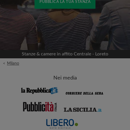
PUBBLICA LA TUA STANZA
Accedi con Facebook
Non pubblicheremo mai nella tua cronologia
senza il tuo permesso
Stanze & camere in affito Centrale - Loreto
OPPURE
<
Milano
Affitto max. al mese (€)
Nei media
Nome
Data di trasferimento