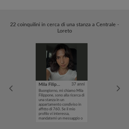
22 coinquilini in cerca di una stanza a Centrale -
Loreto
22 anni
Mila Filippone
37 anni
 una stanza
Buongiorno, mi chiamo Mila
rtiere Adriano a
Filippone, sono alla ricerca di
sibilmente
una stanza in un
l'affitto le
appartamento condiviso in
ì da pagarle
affitto di 760. Se il mio
 al proprietario
profilo vi interessa,
mandatemi un messaggio o
issa, grazie☺️...
un me...