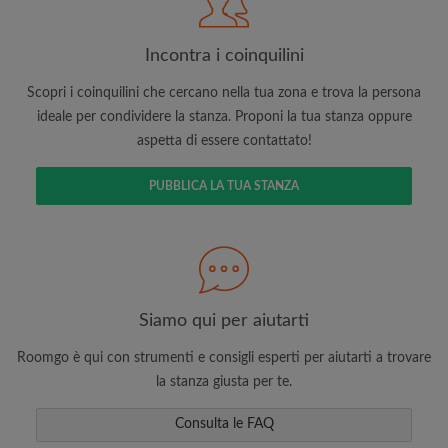
Incontra i coinquilini
Scopri i coinquilini che cercano nella tua zona e trova la persona
ideale per condividere la stanza. Proponi la tua stanza oppure
aspetta di essere contattato!
Cerca per ciò che è importante per te
PUBBLICA LA TUA STANZA
Visualizza le stanze e i coinquilini
Salva le tue ricerche
Ricevi aggiornamenti via email per gli ultimi
annunci di stanze
Effettua richieste di visite
Siamo qui per aiutarti
Fai sapere ai coinquilini e ai proprietari
esattamente quello che stai cercando
Roomgo è qui con strumenti e consigli esperti per aiutarti a trovare
la stanza giusta per te.
Consulta le FAQ