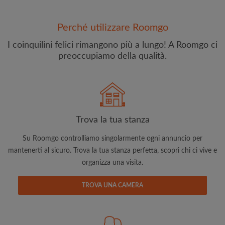
Perché utilizzare Roomgo
I coinquilini felici rimangono più a lungo! A Roomgo ci
preoccupiamo della qualità.
Indirizzo email
Trova la tua stanza
Password
Su Roomgo controlliamo singolarmente ogni annuncio per
Ho letto, compreso e accettato
Termini e le Condizioni
e
mantenerti al sicuro. Trova la tua stanza perfetta, scopri chi ci vive e
riconoscere il
Politica sulla Riservatezza
organizza una visita.
CREA PROFILO
TROVA UNA CAMERA
Con l'adesione a Roomgo riceverai offerte esclusive e
aggiornamenti via e-mail del tuo account