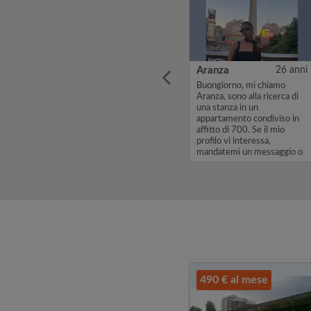
8 anni
Ria Miller
21 anni
Aranza
26 anni
mo
Dear landlord, dear future
Buongiorno, mi chiamo
flatmates, My name is Ria,
Aranza, sono alla ricerca di
in un
I'm 21 and from Munich,
una stanza in un
so in
and I'll be spending my
appartamento condiviso in
io
autumn exchange semester
affitto di 700. Se il mio
at Bocconi in Milan. I'm
profilo vi interessa,
ggio o
looking for a room from ...
mandatemi un messaggio o
un messaggio ...
490 € al mese