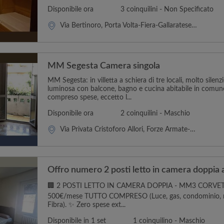
Disponibile ora
3 coinquilini - Non Specificato
Via Bertinoro, Porta Volta-Fiera-Gallaratese-Quarto Oggiaro
MM Segesta Camera singola
MM Segesta: in villetta a schiera di tre locali, molto sile
luminosa con balcone, bagno e cucina abitabile in comune
compreso spese, eccetto l...
Disponibile ora
2 coinquilini - Maschio
Via Privata Cristoforo Allori, Forze Armate-San Siro-Baggio
Offro numero 2 posti letto in camera doppia 
🏢 2 POSTI LETTO IN CAMERA DOPPIA - MM3 CORVETTO
500€/mese TUTTO COMPRESO (Luce, gas, condominio, r
Fibra). ✨ Zero spese ext...
Disponibile in 1 set
1 coinquilino - Maschio