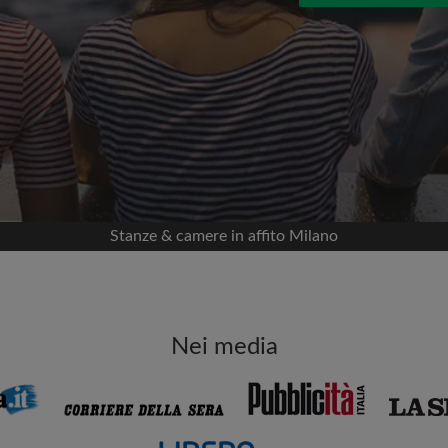
 Facebook
Data di trasferimento
nella tua cronologia
 permesso
appartamento
viso
mportante per te
Stanze & camere in affito Milano
i coinquilini
ia email per gli ultimi
Indirizzo email
Nei media
isite
ni e ai proprietari
Password
e stai cercando
Ho letto, compreso e acc