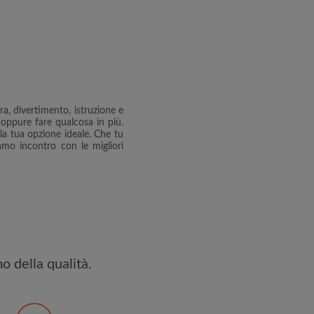
iservatezza
 PROFILO
ceverai offerte esclusive e
 tuo account
a, divertimento, istruzione e
 oppure fare qualcosa in più.
la tua opzione ideale. Che tu
amo incontro con le migliori
o della qualità.