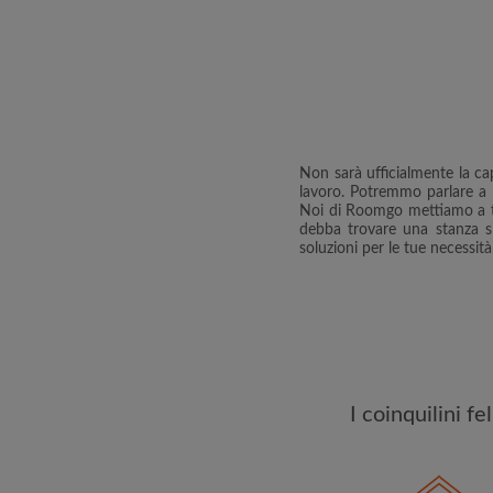
Non sarà ufficialmente la ca
lavoro. Potremmo parlare a l
Noi di Roomgo mettiamo a tua
debba trovare una stanza si
soluzioni per le tue necessità
I coinquilini f