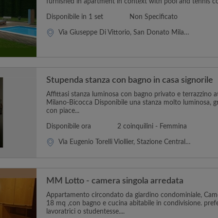
furnished in apartment in context with pool and tennis cou
Disponibile in 1 set
Non Specificato
Via Giuseppe Di Vittorio, San Donato Milanese
Stupenda stanza con bagno in casa signorile
Affittasi stanza luminosa con bagno privato e terrazzino a
Milano-Bicocca Disponibile una stanza molto luminosa, gr
con piace...
Disponibile ora
2 coinquilini - Femmina
Via Eugenio Torelli Viollier, Stazione Centrale-Greco-Crescenzago
MM Lotto - camera singola arredata
Appartamento circondato da giardino condominiale, Came
18 mq ,con bagno e cucina abitabile in condivisione. pref
lavoratrici o studentesse....