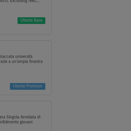
rts. Excluding fees....
Utente Base
ttaccata università
azie a un'ampia finestra
Utente Premium
ra Singola Arredata di
eribilmente giovani