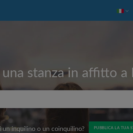
 una stanza in affitto a
Affitto max. al mese (€)
 un inquilino o un coinquilino?
PUBBLICA LA TUA 
Nome