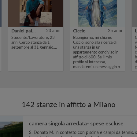
Daniel palma
23 anni
Ciccio
25 anni
Studente/Lavoratore, 23
Buongiorno, mi chiamo
C
anni Cerco stanza da 1
Ciccio, sono alla ricerca di
v
settembre al 31 gennaio....
una stanza in un
M
appartamento condiviso in
c
affitto di 600. Se il mio
b
profilo vi interessa,
d
mandatemi un messaggio o
c
un messaggio ...
142 stanze in affitto a Milano
camera singola arredata- spese escluse
S. Donato M. in contesto con piscina e campi da tennis. s