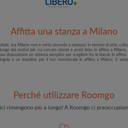
riconoscere il
Politica sulla R
CREA
Affitta una stanza a Milano
Con l'adesione a Roomgo ri
aggiornamenti via e-mail del
pitale, ma Milano non è certo seconda a nessuno in termini di arte, cultur
ungo dei motivi per cui cercare stanze e posti letto in affitto a Milano,
 disposizione un sistema semplice per scegliere fra le stanze in affitto 
ngola o un inquilino per il tuo monolocale in affitto a Milano, ti veni
.
Perché utilizzare Roomgo
elici rimangono più a lungo! A Roomgo ci preoccupiam