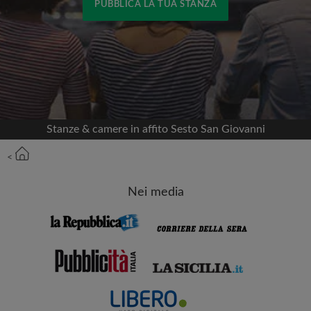
PUBBLICA LA TUA STANZA
Accedi con Facebook
Non pubblicheremo mai nella tua cronologia
senza il tuo permesso
Stanze & camere in affito Sesto San Giovanni
OPPURE
<
Affitto max. al mese (€)
Nei media
Nome
Data di trasferimento