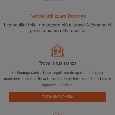
Perché utilizzare Roomgo
I coinquilini felici rimangono più a lungo! A Roomgo ci
preoccupiamo della qualità.
Indirizzo email
Trova la tua stanza
Password
Su Roomgo controlliamo singolarmente ogni annuncio per
Ho letto, compreso e accettato
Termini e le Condizioni
e
mantenerti al sicuro. Trova la tua stanza perfetta, scopri chi ci vive e
riconoscere il
Politica sulla Riservatezza
organizza una visita.
CREA PROFILO
TROVA UNA CAMERA
Con l'adesione a Roomgo riceverai offerte esclusive e
aggiornamenti via e-mail del tuo account