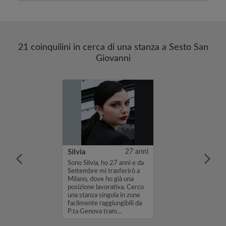
21 coinquilini in cerca di una stanza a Sesto San
Giovanni
bieri
23 anni
Silvia
27 anni
 mi chiamo Elisa
Sono Silvia, ho 27 anni e da
o alla ricerca di
Settembre mi trasferirò a
n un
Milano, dove ho già una
o condiviso in
posizione lavorativa. Cerco
0. Se il mio
una stanza singola in zone
teressa,
facilmente raggiungibili da
un messaggio o
P.ta Genova tram...