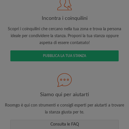
Incontra i coinquilini
Scopri i coinquilini che cercano nella tua zona e trova la persona
ideale per condividere la stanza. Proponi la tua stanza oppure
aspetta di essere contattato!
Cerca per ciò che è importante per te
Visualizza le stanze e i coinquilini
PUBBLICA LA TUA STANZA
Salva le tue ricerche
Ricevi aggiornamenti via email per gli ultimi
annunci di stanze
Effettua richieste di visite
Fai sapere ai coinquilini e ai proprietari
Siamo qui per aiutarti
esattamente quello che stai cercando
Roomgo è qui con strumenti e consigli esperti per aiutarti a trovare
la stanza giusta per te.
Consulta le FAQ