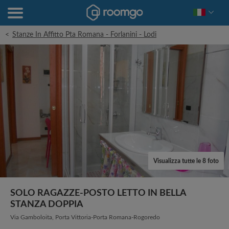
<
Stanze In Affitto Pta Romana - Forlanini - Lodi
Visualizza tutte le 8 foto
SOLO RAGAZZE-POSTO LETTO IN BELLA
STANZA DOPPIA
Via Gamboloita, Porta Vittoria-Porta Romana-Rogoredo