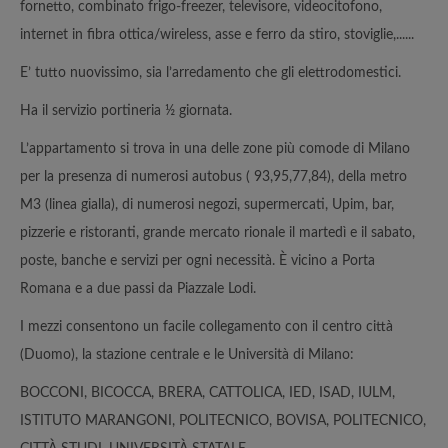
fornetto, combinato frigo-freezer, televisore, videocitofono,
internet in fibra ottica/wireless, asse e ferro da stiro, stoviglie,......
E’ tutto nuovissimo, sia l’arredamento che gli elettrodomestici.
Ha il servizio portineria ½ giornata.
L’appartamento si trova in una delle zone più comode di Milano
per la presenza di numerosi autobus ( 93,95,77,84), della metro
M3 (linea gialla), di numerosi negozi, supermercati, Upim, bar,
pizzerie e ristoranti, grande mercato rionale il martedì e il sabato,
poste, banche e servizi per ogni necessità. È vicino a Porta
Romana e a due passi da Piazzale Lodi.
I mezzi consentono un facile collegamento con il centro città
(Duomo), la stazione centrale e le Università di Milano:
BOCCONI, BICOCCA, BRERA, CATTOLICA, IED, ISAD, IULM,
ISTITUTO MARANGONI, POLITECNICO, BOVISA, POLITECNICO,