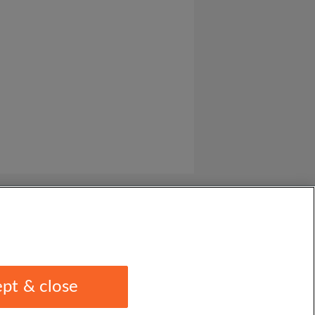
pt & close
1 1EU