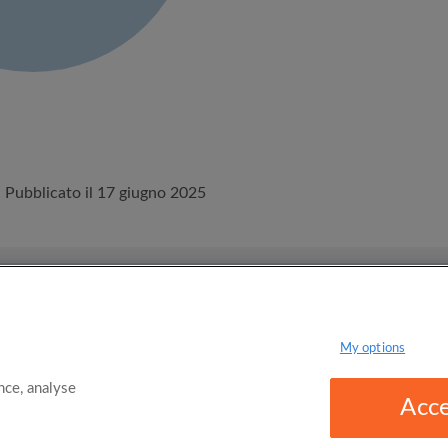
Pubblicato il 17 giugno 2025
 le Condizioni
Politica sulla Privacy
My options
ce, analyse
Acce
omgo Limited 2025 - 21 Market Place, Stockport, United Kingdom, SK