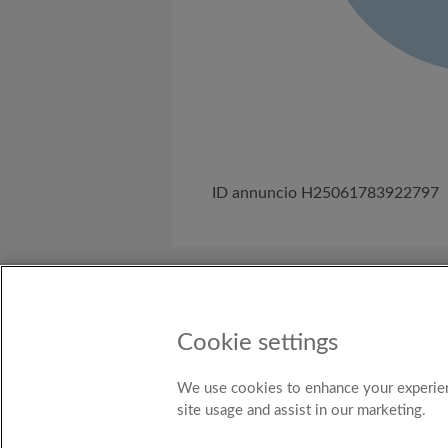
ID annuncio H25061783922797
Chi siamo
Ti serve aiuto?
Termini e
Cookie settings
Nazione
Italy
We use cookies to enhance your experien
site usage and assist in our marketing.
© Ro