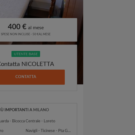
400 €
al mese
SPESE NON INCLUSE - 50 €AL MESE
UTENTE BASE
Contatta NICOLETTA
CONTATTA
PIÙ IMPORTANTI A
MILANO
uarda - Bicocca
Centrale - Loreto
ro
Navigli - Ticinese - Pta Genova - Lorenteggio