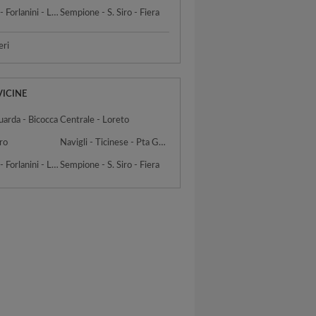
Pta Romana - Forlanini - Lodi
Sempione - S. Siro - Fiera
eri
VICINE
uarda - Bicocca
Centrale - Loreto
ro
Navigli - Ticinese - Pta Genova - Lorenteggio
Pta Romana - Forlanini - Lodi
Sempione - S. Siro - Fiera