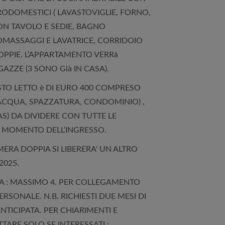
ODOMESTICI ( LAVASTOVIGLIE, FORNO,
ON TAVOLO E SEDIE, BAGNO
OMASSAGGI E LAVATRICE, CORRIDOIO
OPPIE. L’APPARTAMENTO VERRà
AZZE (3 SONO Già IN CASA).
OSTO LETTO è DI EURO 400 COMPRESO
ACQUA, SPAZZATURA, CONDOMINIO) ,
AS) DA DIVIDERE CON TUTTE LE
L MOMENTO DELL’INGRESSO.
MERA DOPPIA SI LIBERERA' UN ALTRO
2025.
A : MASSIMO 4. PER COLLEGAMENTO
RSONALE. N.B. RICHIESTI DUE MESI DI
NTICIPATA. PER CHIARIMENTI E
TARE SOLO SE INTERESSATI :