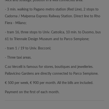
Nice and strategic position in a well connected area.
- 3 min. walking to Pagano metro station (Red Line), 2 stops to
Cadorna / Malpensa Express Railway Station. Direct line to Rho
Fiera - Milano;
- tram 16, three stops to Univ. Cattolica, 10 min. to Duomo, bus
61 to Triennale Design Museum and to Parco Sempione;
- tram 1 / 19 to Univ. Bocconi;
- Three taxi areas.
C.so Vercelli is famous for stores, boutiques and jewelleries.
Pallavicino Gardens are directly connected to Parco Sempione.
€ 500 per week, € 900 per month. All the bills are included.
Payment on the first of each month.