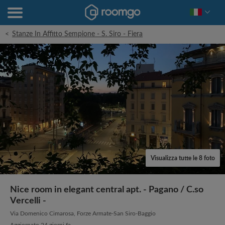
<
Stanze In Affitto Sempione - S. Siro - Fiera
Visualizza tutte le 8 foto
Nice room in elegant central apt. - Pagano / C.so
Vercelli -
Via Domenico Cimarosa, Forze Armate-San Siro-Baggio
Aggiornato 24 giorni fa