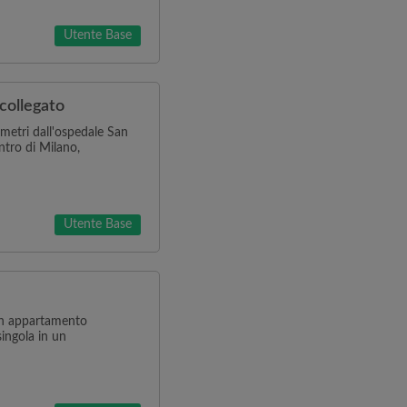
Utente Base
collegato
metri dall'ospedale San
ntro di Milano,
Utente Base
 in appartamento
singola in un