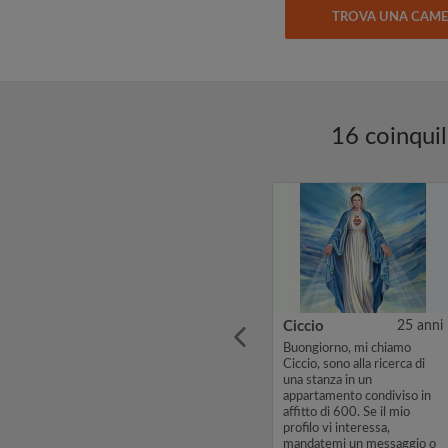
TROVA UNA CAM
16 coinquil
3 anni
Gnoblogbo stephane
29 anni
Ciccio
25 anni
in
Buongiorno, mi chiamo
Buongiorno, mi chiamo
Gnoblogbo stephane, sono
Ciccio, sono alla ricerca di
alla ricerca di una stanza in
una stanza in un
un appartamento condiviso
appartamento condiviso in
in affitto di 400. Se il mio
affitto di 600. Se il mio
profilo vi interessa,
profilo vi interessa,
mandatemi un messaggio o
mandatemi un messaggio o