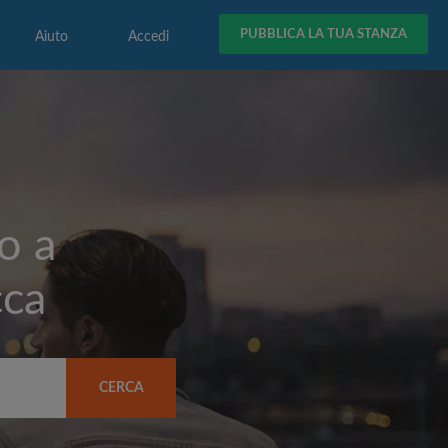
PUBBLICA LA TUA STANZA
Aiuto
Accedi
o a
cca
CERCA