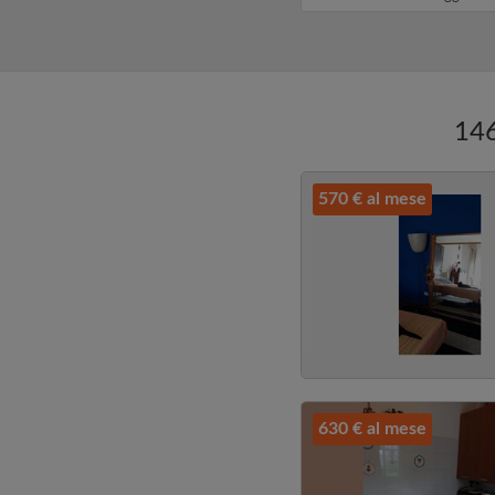
u...
un messaggio ...
146
570 € al mese
630 € al mese