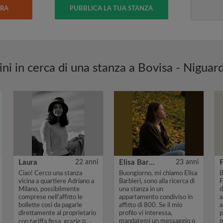
ERA
PUBBLICA LA TUA STANZA
ini in cerca di una stanza a Bovisa - Niguar
Laura
22 anni
Elisa Barbieri
23 anni
Ciao! Cerco una stanza
Buongiorno, mi chiamo Elisa
B
vicina a quartiere Adriano a
Barbieri, sono alla ricerca di
F
Milano, possibilmente
una stanza in un
d
comprese nell'affitto le
appartamento condiviso in
a
bollette così da pagarle
affitto di 800. Se il mio
a
direttamente al proprietario
profilo vi interessa,
p
mandatemi un messaggio o
m
con tariffa fissa, grazie☺️...