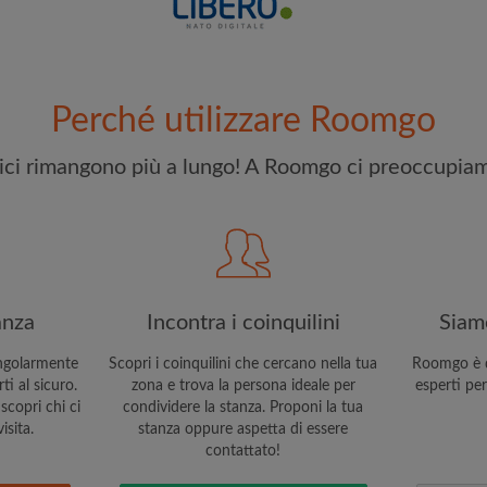
e stai cercando
Ho letto, compreso e acc
riconoscere il
Politica sulla R
Perché utilizzare Roomgo
CREA
elici rimangono più a lungo! A Roomgo ci preoccupiam
Con l'adesione a Roomgo ri
aggiornamenti via e-mail del
anza
Incontra i coinquilini
Siamo
ngolarmente
Scopri i coinquilini che cercano nella tua
Roomgo è q
i al sicuro.
zona e trova la persona ideale per
esperti per
scopri chi ci
condividere la stanza. Proponi la tua
isita.
stanza oppure aspetta di essere
contattato!