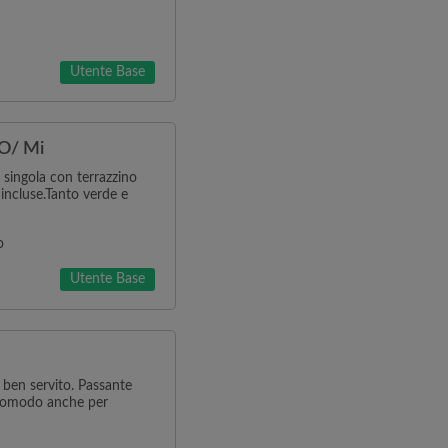
Utente Base
CO/ Mi
singola con terrazzino
 incluse.Tanto verde e
o
Utente Base
ben servito. Passante
 Comodo anche per