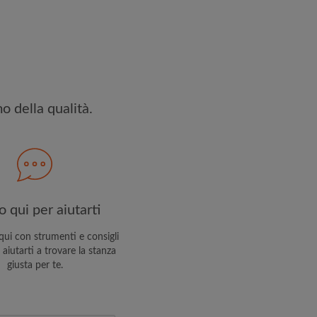
ettato
Termini e le Condizioni
e
iservatezza
 PROFILO
o della qualità.
ceverai offerte esclusive e
 tuo account
 qui per aiutarti
ui con strumenti e consigli
 aiutarti a trovare la stanza
giusta per te.