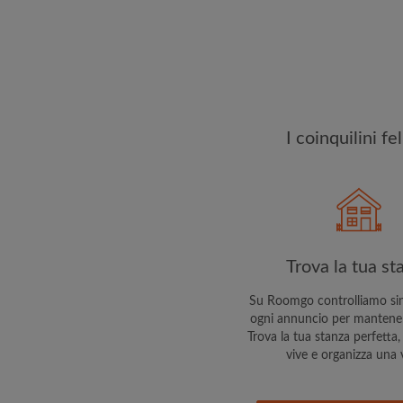
esattamente quello ch
I coinquilini f
Trova la tua st
Su Roomgo controlliamo si
ogni annuncio per mantenert
Trova la tua stanza perfetta, 
vive e organizza una v