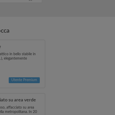
n messagg...
occa
e
tico in bello stabile in
.), elegantemente
Utente Premium
iato su area verde
so, affacciato su area
ella metropolitana. In 20