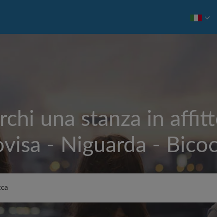
rchi una stanza in affitt
visa - Niguarda - Bico
Affitto max. al mese (€)