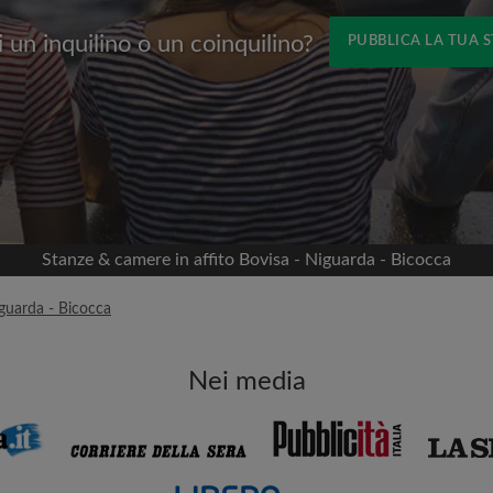
 un inquilino o un coinquilino?
PUBBLICA LA TUA 
Nome
 Facebook
Data di trasferimento
nella tua cronologia
 permesso
appartamento
viso
Stanze & camere in affito Bovisa - Niguarda - Bicocca
mportante per te
iguarda - Bicocca
i coinquilini
Nei media
ia email per gli ultimi
Indirizzo email
isite
ni e ai proprietari
Password