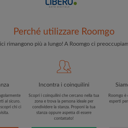
e stai cercando
Ho letto, compreso e acc
riconoscere il
Politica sulla R
Perché utilizzare Roomgo
CREA
elici rimangono più a lungo! A Roomgo ci preoccupiam
Con l'adesione a Roomgo ri
aggiornamenti via e-mail del
anza
Incontra i coinquilini
Siamo
ngolarmente
Scopri i coinquilini che cercano nella tua
Roomgo è q
i al sicuro.
zona e trova la persona ideale per
esperti per
scopri chi ci
condividere la stanza. Proponi la tua
isita.
stanza oppure aspetta di essere
contattato!