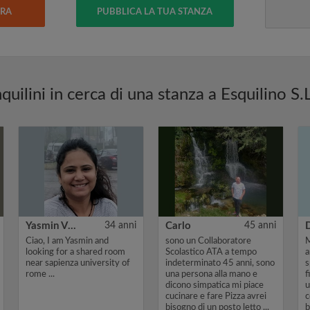
ERA
PUBBLICA LA TUA STANZA
quilini in cerca di una stanza a Esquilino S
Yasmin Vhora
34 anni
Carlo
45 anni
Ciao, I am Yasmin and
sono un Collaboratore
M
looking for a shared room
Scolastico ATA a tempo
a
near sapienza university of
indeterminato 45 anni, sono
s
rome ...
una persona alla mano e
f
dicono simpatica mi piace
u
cucinare e fare Pizza avrei
c
bisogno di un posto letto ...
b