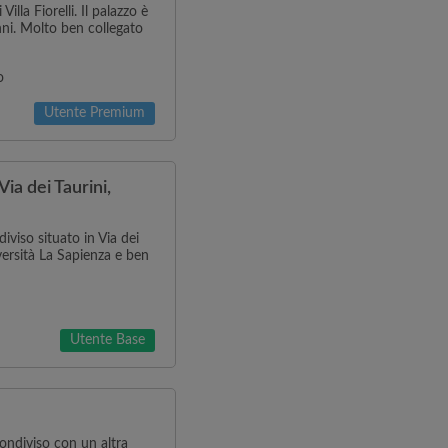
illa Fiorelli. Il palazzo è
nni. Molto ben collegato
o
Utente Premium
ia dei Taurini,
viso situato in Via dei
versità La Sapienza e ben
Utente Base
ondiviso con un altra