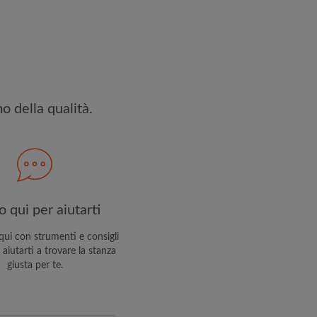
ettato
Termini e le Condizioni
e
iservatezza
 PROFILO
o della qualità.
ceverai offerte esclusive e
 tuo account
 qui per aiutarti
ui con strumenti e consigli
 aiutarti a trovare la stanza
giusta per te.