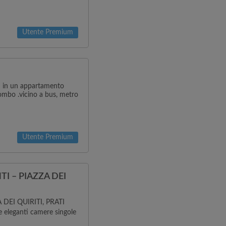
Utente Premium
q in un appartamento
ombo .vicino a bus, metro
Utente Premium
I – PIAZZA DEI
DEI QUIRITI, PRATI
e eleganti camere singole