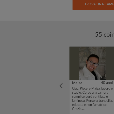
TROVA UNA CAM
55 coin
1 anni
Marta
20 anni
Maisa
40 anni
mo
Sono una studentessa
Ciao, Piacere Maisa, lavoro e
cerca di
portoghese di 20 anni e
studio. Cerco una camera
studio Filosofia a Lisbona.
semplice però ventilata e
so in
Da settembre (o ottobre)
luminosa. Persona tranquilla,
io
fino a febbraio sarò a Roma
educata e non fumatrice.
per un Erasmus alla
Grazie....
ggio o
Sapienza. Cerco