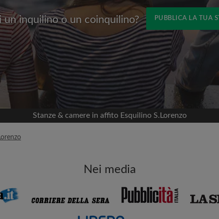
 un inquilino o un coinquilino?
PUBBLICA LA TUA 
Nome
 Facebook
Data di trasferimento
nella tua cronologia
 permesso
appartamento
viso
Stanze & camere in affito Esquilino S.Lorenzo
mportante per te
Lorenzo
i coinquilini
Nei media
ia email per gli ultimi
Indirizzo email
isite
ni e ai proprietari
Password