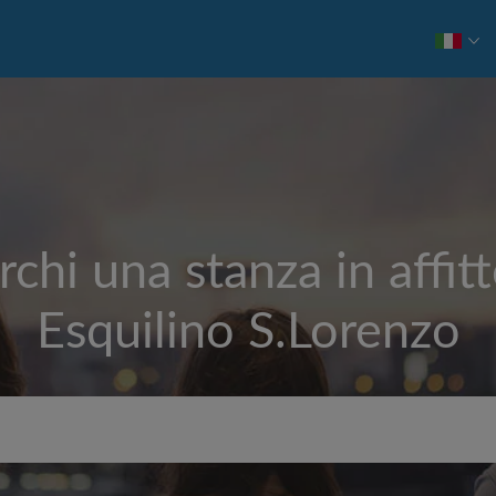
rchi una stanza in affitt
Esquilino S.Lorenzo
Affitto max. al mese (€)