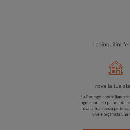
esattamente quello ch
I coinquilini f
Trova la tua st
Su Roomgo controlliamo si
ogni annuncio per mantenert
Trova la tua stanza perfetta, 
vive e organizza una v