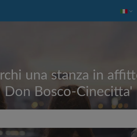
rchi una stanza in affitt
Don Bosco-Cinecitta'
Affitto max. al mese (€)