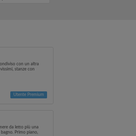
referibilmente un...
ondiviso con un altra
vissimi, stanze con
Utente Premium
mere da letto più una
e bagno. Primo piano,