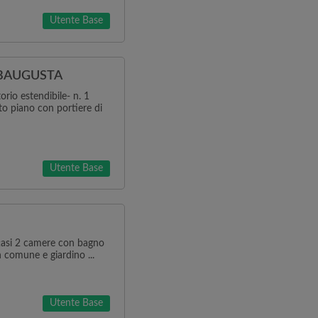
Utente Base
UBAUGUSTA
orio estendibile- n. 1
to piano con portiere di
Utente Base
ttasi 2 camere con bagno
 comune e giardino ...
Utente Base