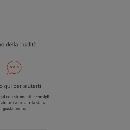
ettato
Termini e le Condizioni
e
iservatezza
 PROFILO
o della qualità.
ceverai offerte esclusive e
 tuo account
 qui per aiutarti
ui con strumenti e consigli
 aiutarti a trovare la stanza
giusta per te.