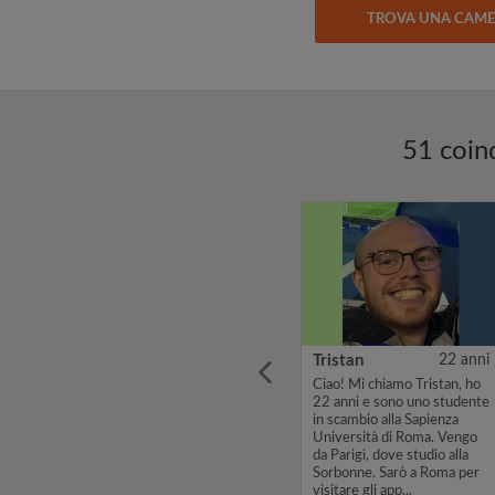
TROVA UNA CAM
51 coinq
1 anni
Sabrina
23 anni
Tristan
22 anni
Ciao! ☀️ Io e il mio migliore
Ciao! Mi chiamo Tristan, ho
8th
amico cerchiamo due stanze
22 anni e sono uno studente
20th
nello stesso appartamento o
in scambio alla Sapienza
un bilocale a Roma, entro il
Università di Roma. Vengo
raccordo. Abbiamo anni di
da Parigi, dove studio alla
he
esperienza come coinquilini
Sorbonne. Sarò a Roma per
a and
alle spall...
visitare gli app...