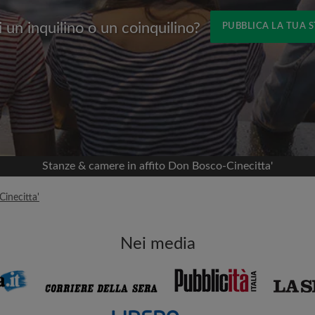
 un inquilino o un coinquilino?
PUBBLICA LA TUA 
Nome
 Facebook
Data di trasferimento
nella tua cronologia
 permesso
appartamento
viso
Stanze & camere in affito Don Bosco-Cinecitta'
mportante per te
inecitta'
i coinquilini
Nei media
ia email per gli ultimi
Indirizzo email
isite
ni e ai proprietari
Password