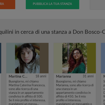
ERA
PUBBLICA LA TUA STANZA
uilini in cerca di una stanza a Don Bosco-C
Martina Caterina Francesca
18 anni
Marianna
31 anni
Buongiorno, mi chiamo
Buongiorno, mi chiamo
S
Martina Caterina Francesca,
Marianna, sono alla ricerca di
p
sono alla ricerca di una
una stanza in un
s
stanza in un appartamento
appartamento condiviso in
D
condiviso in affitto di 500.
affitto di 450. Se il mio
f
Se il mio profilo vi interessa,
profilo vi interessa,
p
mandatemi un messa...
mandatemi un messaggio o
S