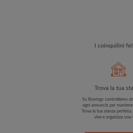
esattamente quello ch
I coinquilini f
Trova la tua st
Su Roomgo controlliamo si
ogni annuncio per mantenert
Trova la tua stanza perfetta, 
vive e organizza una v