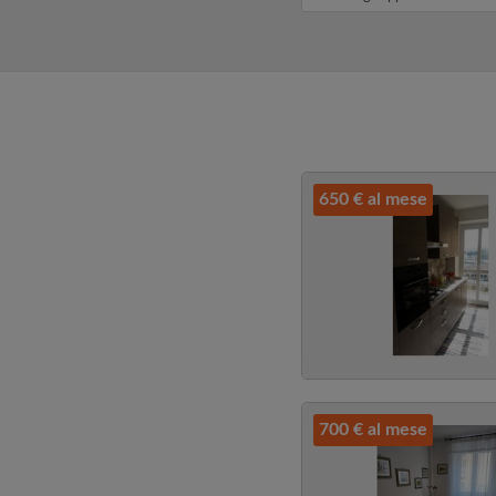
e h...
650 € al mese
700 € al mese