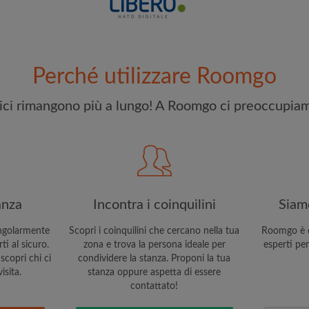
e stai cercando
Ho letto, compreso e acc
riconoscere il
Politica sulla R
Perché utilizzare Roomgo
CREA
elici rimangono più a lungo! A Roomgo ci preoccupiam
Con l'adesione a Roomgo ri
aggiornamenti via e-mail del
anza
Incontra i coinquilini
Siamo
ngolarmente
Scopri i coinquilini che cercano nella tua
Roomgo è q
i al sicuro.
zona e trova la persona ideale per
esperti per
scopri chi ci
condividere la stanza. Proponi la tua
isita.
stanza oppure aspetta di essere
contattato!