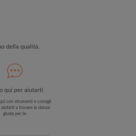
ettato
Termini e le Condizioni
e
iservatezza
 PROFILO
o della qualità.
ceverai offerte esclusive e
 tuo account
 qui per aiutarti
ui con strumenti e consigli
 aiutarti a trovare la stanza
giusta per te.