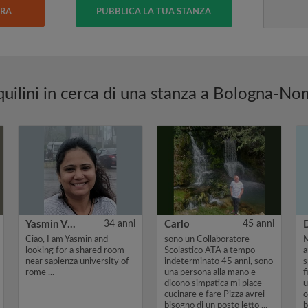
ERA
PUBBLICA LA TUA STANZA
quilini in cerca di una stanza a Bologna-N
Yasmin Vhora
34 anni
Carlo
45 anni
Ciao, I am Yasmin and
sono un Collaboratore
M
looking for a shared room
Scolastico ATA a tempo
a
near sapienza university of
indeterminato 45 anni, sono
s
rome ...
una persona alla mano e
f
dicono simpatica mi piace
u
cucinare e fare Pizza avrei
c
bisogno di un posto letto ...
b