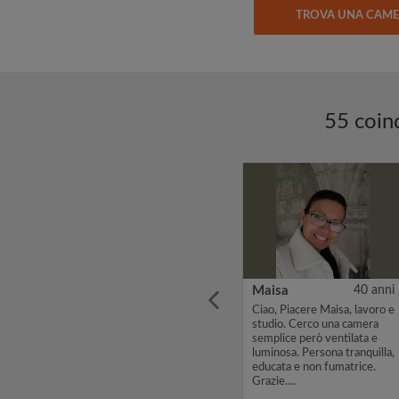
TROVA UNA CAM
55 coin
1 anni
Marta
20 anni
Maisa
40 anni
mo
Sono una studentessa
Ciao, Piacere Maisa, lavoro e
cerca di
portoghese di 20 anni e
studio. Cerco una camera
studio Filosofia a Lisbona.
semplice però ventilata e
so in
Da settembre (o ottobre)
luminosa. Persona tranquilla,
io
fino a febbraio sarò a Roma
educata e non fumatrice.
per un Erasmus alla
Grazie....
ggio o
Sapienza. Cerco