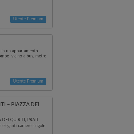
Utente Premium
q in un appartamento
ombo .vicino a bus, metro
Utente Premium
I – PIAZZA DEI
DEI QUIRITI, PRATI
e eleganti camere singole