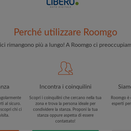
e stai cercando
Ho letto, compreso e acc
riconoscere il
Politica sulla R
Perché utilizzare Roomgo
CREA
elici rimangono più a lungo! A Roomgo ci preoccupiam
Con l'adesione a Roomgo ri
aggiornamenti via e-mail del
anza
Incontra i coinquilini
Siamo
ngolarmente
Scopri i coinquilini che cercano nella tua
Roomgo è q
i al sicuro.
zona e trova la persona ideale per
esperti per
scopri chi ci
condividere la stanza. Proponi la tua
isita.
stanza oppure aspetta di essere
contattato!