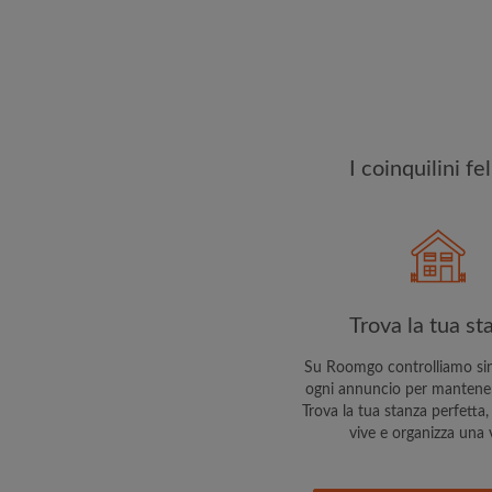
esattamente quello ch
I coinquilini f
Trova la tua st
Su Roomgo controlliamo si
ogni annuncio per mantenert
Trova la tua stanza perfetta, 
vive e organizza una v