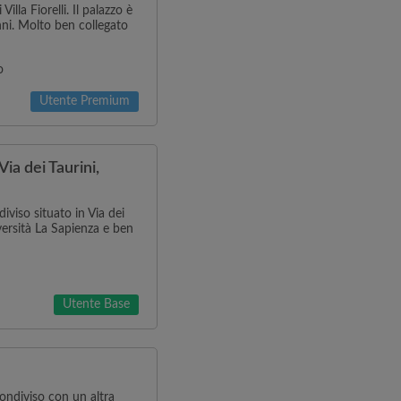
illa Fiorelli. Il palazzo è
nni. Molto ben collegato
o
Utente Premium
ia dei Taurini,
viso situato in Via dei
versità La Sapienza e ben
Utente Base
ondiviso con un altra