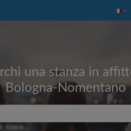
rchi una stanza in affitt
Bologna-Nomentano
Affitto max. al mese (€)