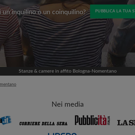
 un inquilino o un coinquilino?
PUBBLICA LA TUA 
Nome
 Facebook
Data di trasferimento
nella tua cronologia
 permesso
appartamento
viso
Stanze & camere in affito Bologna-Nomentano
mportante per te
omentano
i coinquilini
Nei media
ia email per gli ultimi
Indirizzo email
isite
ni e ai proprietari
Password