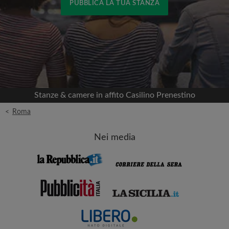
PUBBLICA LA TUA STANZA
Accedi con Facebook
Non pubblicheremo mai nella tua cronologia
senza il tuo permesso
Stanze & camere in affito Casilino Prenestino
OPPURE
<
Roma
Affitto max. al mese (€)
Nei media
Nome
Data di trasferimento