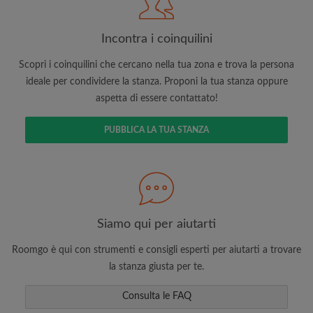
Incontra i coinquilini
Scopri i coinquilini che cercano nella tua zona e trova la persona
ideale per condividere la stanza. Proponi la tua stanza oppure
aspetta di essere contattato!
Cerca per ciò che è importante per te
PUBBLICA LA TUA STANZA
Visualizza le stanze e i coinquilini
Salva le tue ricerche
Ricevi aggiornamenti via email per gli ultimi
annunci di stanze
Effettua richieste di visite
Siamo qui per aiutarti
Fai sapere ai coinquilini e ai proprietari
esattamente quello che stai cercando
Roomgo è qui con strumenti e consigli esperti per aiutarti a trovare
la stanza giusta per te.
Consulta le FAQ