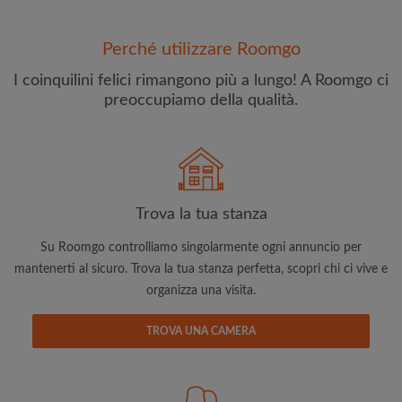
Perché utilizzare Roomgo
I coinquilini felici rimangono più a lungo! A Roomgo ci
preoccupiamo della qualità.
Indirizzo email
Trova la tua stanza
Password
Su Roomgo controlliamo singolarmente ogni annuncio per
Ho letto, compreso e accettato
Termini e le Condizioni
e
mantenerti al sicuro. Trova la tua stanza perfetta, scopri chi ci vive e
riconoscere il
Politica sulla Riservatezza
organizza una visita.
CREA PROFILO
TROVA UNA CAMERA
Con l'adesione a Roomgo riceverai offerte esclusive e
aggiornamenti via e-mail del tuo account