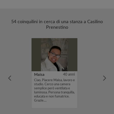
54 coinquilini in cerca di una stanza a Casilino
Prenestino
20 anni
Maisa
40 anni
udentessa
Ciao, Piacere Maisa, lavoro e
di 20 anni e
studio. Cerco una camera
ofia a Lisbona.
semplice però ventilata e
e (o ottobre)
luminosa. Persona tranquilla,
aio sarò a Roma
educata e non fumatrice.
mus alla
Grazie....
erco
nte un...