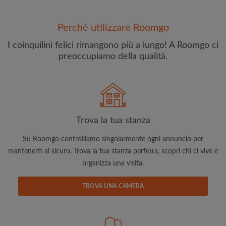
Perché utilizzare Roomgo
I coinquilini felici rimangono più a lungo! A Roomgo ci
preoccupiamo della qualità.
Indirizzo email
Trova la tua stanza
Su Roomgo controlliamo singolarmente ogni annuncio per
Password
mantenerti al sicuro. Trova la tua stanza perfetta, scopri chi ci vive e
organizza una visita.
Ho letto, compreso e accettato
Termini e le Condizioni
e
riconoscere il
Politica sulla Riservatezza
TROVA UNA CAMERA
CREA PROFILO