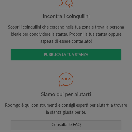
Con l'adesione a Roomgo riceverai offerte esclusive e
aggiornamenti via e-mail del tuo account
Incontra i coinquilini
Scopri i coinquilini che cercano nella tua zona e trova la persona
ideale per condividere la stanza. Proponi la tua stanza oppure
aspetta di essere contattato!
PUBBLICA LA TUA STANZA
Cerca per ciò che è importante per te
Visualizza le stanze e i coinquilini
Salva le tue ricerche
Ricevi aggiornamenti via email per gli ultimi
annunci di stanze
Siamo qui per aiutarti
Effettua richieste di visite
Roomgo è qui con strumenti e consigli esperti per aiutarti a trovare
Fai sapere ai coinquilini e ai proprietari
la stanza giusta per te.
esattamente quello che stai cercando
Consulta le FAQ