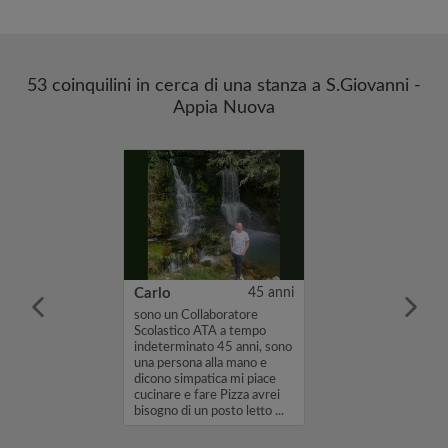
53 coinquilini in cerca di una stanza a S.Giovanni -
Appia Nuova
25 anni
Carlo
45 anni
ppartamento o
sono un Collaboratore
a Roma dal 30
Scolastico ATA a tempo
 fino al 31
indeterminato 45 anni, sono
o 26 anni e mi
una persona alla mano e
a Roma per
dicono simpatica mi piace
 tirocinio come
cucinare e fare Pizza avrei
io percorso
bisogno di un posto letto ...